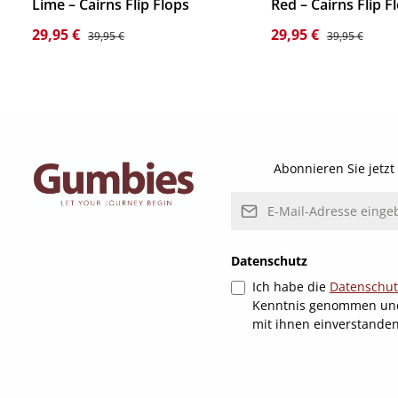
Lime – Cairns Flip Flops
Red – Cairns Flip F
Verkaufspreis:
Regulärer Preis:
Verkaufspreis:
Regulärer Prei
29,95 €
29,95 €
39,95 €
39,95 €
Details
Details
Abonnieren Sie jetz
E-Mail-Adresse*
Datenschutz
Ich habe die
Datenschu
Kenntnis genommen un
mit ihnen einverstande