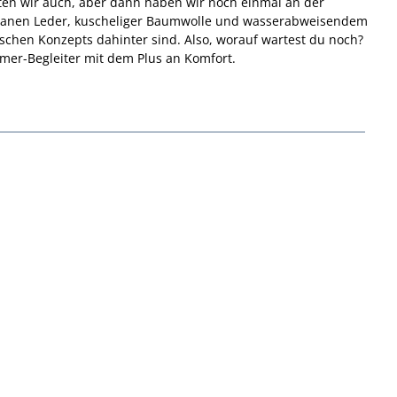
hten wir auch, aber dann haben wir noch einmal an der
veganen Leder, kuscheliger Baumwolle und wasserabweisendem
ischen Konzepts dahinter sind. Also, worauf wartest du noch?
mer-Begleiter mit dem Plus an Komfort.