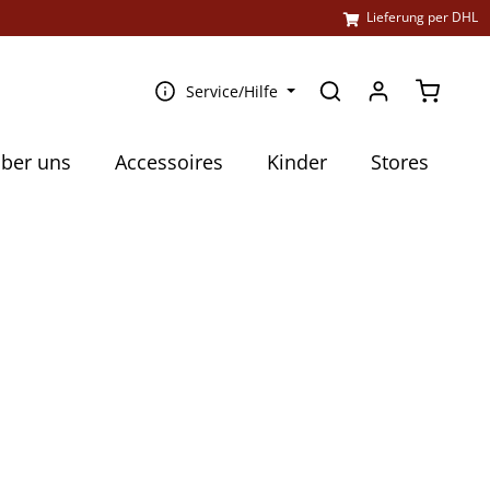
l
Lieferung per DHL
Warenko
Service/Hilfe
ber uns
Accessoires
Kinder
Stores