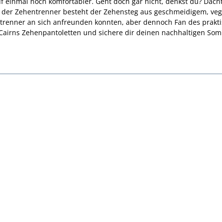
f einmal noch komfortabler. Geht doch gar nicht, denkst du? Dac
on der Zehentrenner besteht der Zehensteg aus geschmeidigem, 
entrenner an sich anfreunden konnten, aber dennoch Fan des prakt
airns Zehenpantoletten und sichere dir deinen nachhaltigen Som