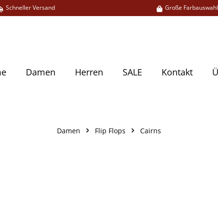
Schneller Versand
Große Farbauswah
me
Damen
Herren
SALE
Kontakt
Ü
Damen
Flip Flops
Cairns