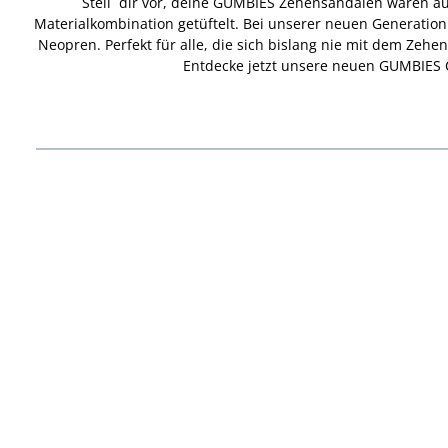
Stell´ dir vor, deine GUMBIES Zehensandalen wären au
Materialkombination getüftelt. Bei unserer neuen Generati
Neopren. Perfekt für alle, die sich bislang nie mit dem Zeh
Entdecke jetzt unsere neuen GUMBIES C