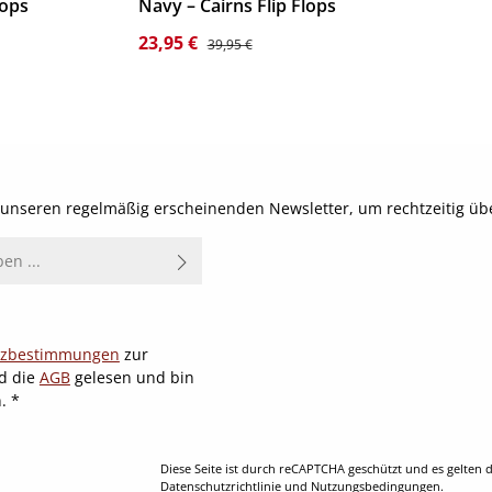
lops
Navy – Cairns Flip Flops
s:
Verkaufspreis:
Regulärer Preis:
23,95 €
39,95 €
Details
t unseren regelmäßig erscheinenden Newsletter, um rechtzeitig ü
tzbestimmungen
zur
d die
AGB
gelesen und bin
n.
*
Diese Seite ist durch reCAPTCHA geschützt und es gelten d
Datenschutzrichtlinie
und
Nutzungsbedingungen
.