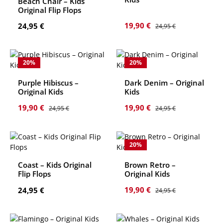
Beach Chair – Kids
Original Flip Flops
Verkaufspreis:
Regulärer Preis:
Regulärer Preis:
19,90 €
24,95 €
24,95 €
20
%
20
%
Purple Hibiscus –
Dark Denim – Original
Original Kids
Kids
Verkaufspreis:
Regulärer Preis:
Verkaufspreis:
Regulärer Preis:
19,90 €
19,90 €
24,95 €
24,95 €
20
%
Coast – Kids Original
Brown Retro –
Flip Flops
Original Kids
Verkaufspreis:
Regulärer Preis:
Regulärer Preis:
19,90 €
24,95 €
24,95 €