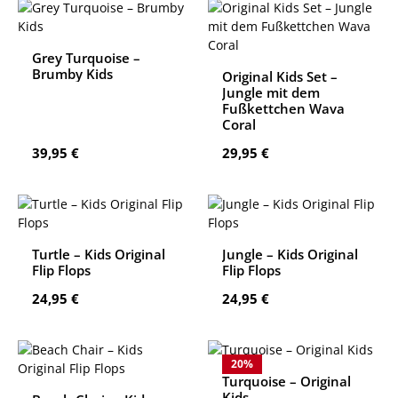
Grey Turquoise –
Brumby Kids
Original Kids Set –
Jungle mit dem
Fußkettchen Wava
Coral
Regulärer Preis:
Regulärer Preis:
39,95 €
29,95 €
Turtle – Kids Original
Jungle – Kids Original
Flip Flops
Flip Flops
Regulärer Preis:
Regulärer Preis:
24,95 €
24,95 €
20
%
Turquoise – Original
Kids