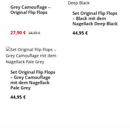
Grey Camouflage –
Original Flip Flops
Set Original Flip Flops
– Black mit dem
Nagellack Deep Black
Verkaufspreis:
Regulärer Preis:
27,90 €
Regulärer Preis:
44,95 €
34,95 €
Set Original Flip Flops
– Grey Camouflage
mit dem Nagellack
Pale Grey
Regulärer Preis:
44,95 €