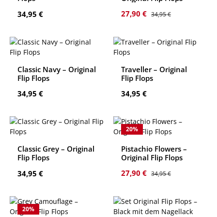
Verkaufspreis:
Regulärer Preis:
Regulärer Preis:
27,90 €
34,95 €
34,95 €
Classic Navy – Original
Traveller – Original
Flip Flops
Flip Flops
Regulärer Preis:
Regulärer Preis:
34,95 €
34,95 €
20
%
Classic Grey – Original
Pistachio Flowers –
Flip Flops
Original Flip Flops
Verkaufspreis:
Regulärer Preis:
Regulärer Preis:
27,90 €
34,95 €
34,95 €
20
%