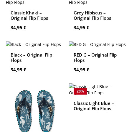
Classic Khaki –
Grey Hibiscus –
Original Flip Flops
Original Flip Flops
Regulärer Preis:
Regulärer Preis:
34,95 €
34,95 €
Black – Original Flip
RED G – Original Flip
Flops
Flops
Regulärer Preis:
Regulärer Preis:
34,95 €
34,95 €
20
%
Classic Light Blue –
Original Flip Flops