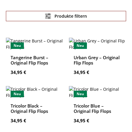
Produkte filtern
Neu
Neu
Tangerine Burst –
Urban Grey – Original
Original Flip Flops
Flip Flops
Regulärer Preis:
Regulärer Preis:
34,95 €
34,95 €
Neu
Neu
Tricolor Black –
Tricolor Blue –
Original Flip Flops
Original Flip Flops
Regulärer Preis:
Regulärer Preis:
34,95 €
34,95 €