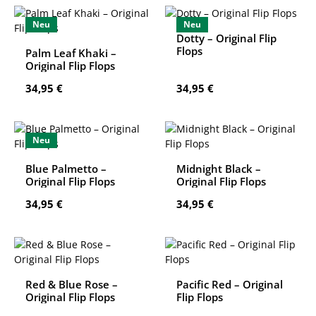
Neu
Neu
Dotty – Original Flip
Flops
Palm Leaf Khaki –
Original Flip Flops
Regulärer Preis:
Regulärer Preis:
34,95 €
34,95 €
Neu
Blue Palmetto –
Midnight Black –
Original Flip Flops
Original Flip Flops
Regulärer Preis:
Regulärer Preis:
34,95 €
34,95 €
Red & Blue Rose –
Pacific Red – Original
Original Flip Flops
Flip Flops