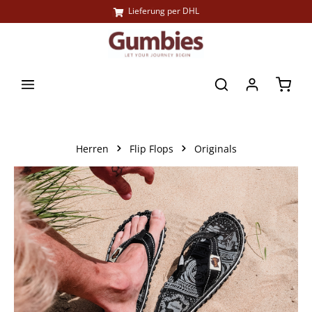
Große Farbauswahl
Lieferung per DHL
alt springen
Waren
Herren
Flip Flops
Originals