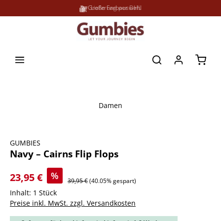
Große Farbauswahl
Lieferung per DHL
alt springen
Waren
Damen
Bildergalerie überspringen
GUMBIES
Navy – Cairns Flip Flops
%
23,95 €
39,95 €
(40.05% gespart)
Inhalt:
1 Stück
Preise inkl. MwSt. zzgl. Versandkosten