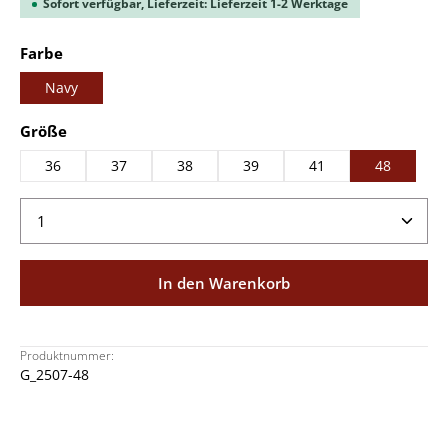
Sofort verfügbar, Lieferzeit: Lieferzeit 1-2 Werktage
auswählen
Farbe
Navy
auswählen
Größe
36
37
38
39
41
48
Produkt Anzahl: Gib den gewünschten Wert ein ode
In den Warenkorb
Produktnummer:
G_2507-48