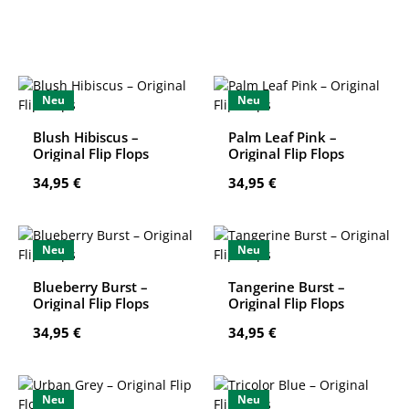
Neu
Neu
Blush Hibiscus –
Palm Leaf Pink –
Original Flip Flops
Original Flip Flops
Regulärer Preis:
Regulärer Preis:
34,95 €
34,95 €
Neu
Neu
Blueberry Burst –
Tangerine Burst –
Original Flip Flops
Original Flip Flops
Regulärer Preis:
Regulärer Preis:
34,95 €
34,95 €
Neu
Neu