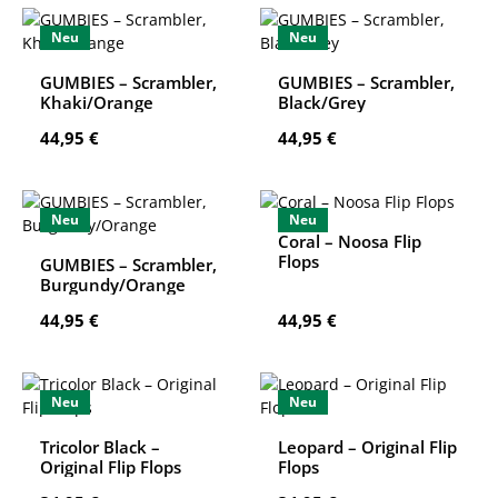
Neu
Neu
GUMBIES – Scrambler,
GUMBIES – Scrambler,
Khaki/Orange
Black/Grey
Regulärer Preis:
Regulärer Preis:
44,95 €
44,95 €
Neu
Neu
Coral – Noosa Flip
Flops
GUMBIES – Scrambler,
Burgundy/Orange
Regulärer Preis:
Regulärer Preis:
44,95 €
44,95 €
Neu
Neu
Tricolor Black –
Leopard – Original Flip
Original Flip Flops
Flops