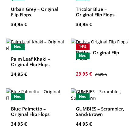
Urban Grey – Original
Tricolor Blue –
Flip Flops
Original Flip Flops
Regulärer Preis:
Regulärer Preis:
34,95 €
34,95 €
Neu
14
%
Dotty – Original Flip
Neu
Flops
Palm Leaf Khaki –
Original Flip Flops
Verkaufspreis:
Regulärer Preis:
Regulärer Preis:
29,95 €
34,95 €
34,95 €
Neu
Neu
Blue Palmetto –
GUMBIES – Scrambler,
Original Flip Flops
Sand/Brown
Regulärer Preis:
Regulärer Preis:
34,95 €
44,95 €