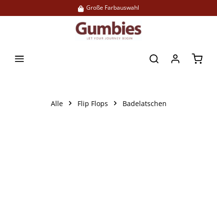
Große Farbauswahl
Lieferung per DHL
alt springen
Waren
Alle
Flip Flops
Badelatschen