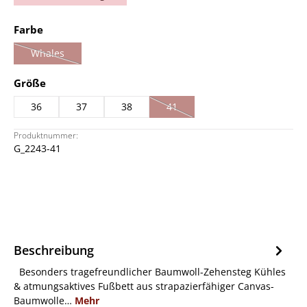
auswählen
Farbe
Whales
(Diese Option ist zurzeit nicht verfügbar.)
auswählen
Größe
36
37
38
41
(Diese Option ist zurzeit nicht verfü
Produktnummer:
G_2243-41
Beschreibung
Besonders tragefreundlicher Baumwoll-Zehensteg Kühles
& atmungsaktives Fußbett aus strapazierfähiger Canvas-
Baumwolle…
Mehr