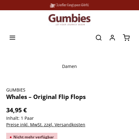
Große Farbauswahl
Lieferung per DHL
alt springen
Waren
Damen
Bildergalerie überspringen
GUMBIES
Whales – Original Flip Flops
34,95 €
Inhalt:
1 Paar
Preise inkl. MwSt. zzgl. Versandkosten
Nicht mehr verfügbar