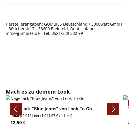
Herstellerangaben: GUMBIES Deutschland / 3000watt GmbH
- Böttcherstr. 7 - 33609 Bielefeld, Deutschland -
info@gumbies.de
- Tel. 0521/329 332 99
Produktgalerie überspringen
Mach es zu deinem Look
Nagellack "Blue Jeans" von Look-To-Go
Inhalt:
0.012 Liter
(1.041,67 € / 1 Liter)
Regulärer Preis:
12,50 €