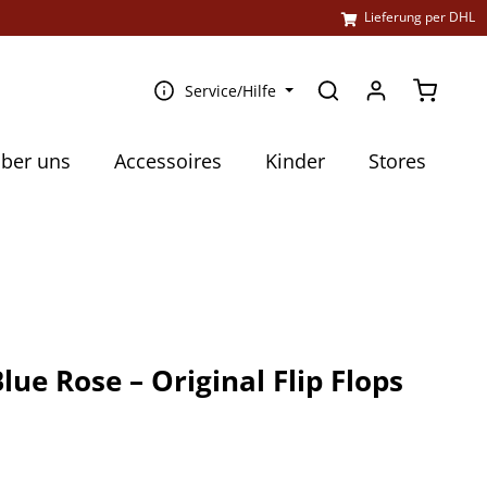
l
Lieferung per DHL
Warenko
Service/Hilfe
ber uns
Accessoires
Kinder
Stores
lue Rose – Original Flip Flops
€