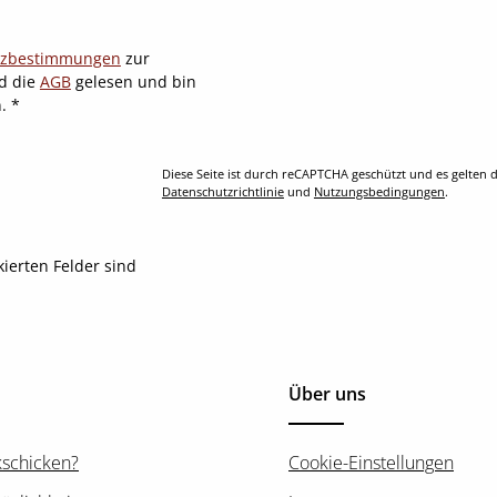
tzbestimmungen
zur
d die
AGB
gelesen und bin
n.
*
Diese Seite ist durch reCAPTCHA geschützt und es gelten d
Datenschutzrichtlinie
und
Nutzungsbedingungen
.
kierten Felder sind
Über uns
kschicken?
Cookie-Einstellungen