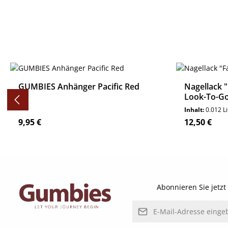
Produktgalerie überspringen
GUMBIES Anhänger Pacific Red
Nagellack 
Look-To-G
Inhalt:
0.012 L
Regulärer Preis:
Regulärer P
9,95 €
12,50 €
Details
Abonnieren Sie jetz
E-Mail-Adresse*