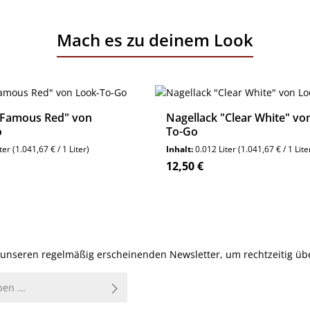
Mach es zu deinem Look
"Famous Red" von
Nagellack "Clear White" vo
o
To-Go
iter
(1.041,67 € / 1 Liter)
Inhalt:
0.012 Liter
(1.041,67 € / 1 Lite
reis:
Regulärer Preis:
12,50 €
Details
Details
t unseren regelmäßig erscheinenden Newsletter, um rechtzeitig ü