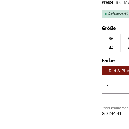
Preise inkl. M
Sofort verfü
ausw
Größe
36
44
ausw
Farbe
Red & Blu
Produkt 
Produktnummer:
G_2244-41