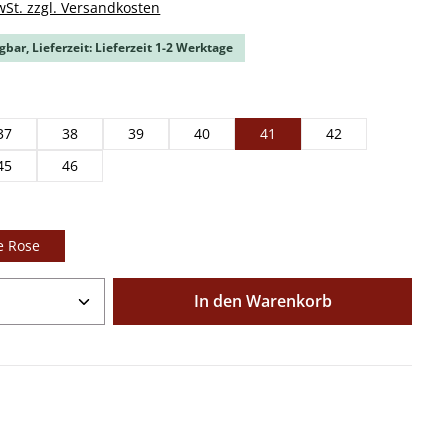
wSt. zzgl. Versandkosten
gbar, Lieferzeit: Lieferzeit 1-2 Werktage
ählen
37
38
39
40
41
42
45
46
ählen
e Rose
Anzahl: Gib den gewünschten Wert ein o
In den Warenkorb