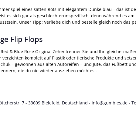
ammenspiel eines satten Rots mit elegantem Dunkelblau – das ist 
t es sich gar als geschlechterunspezifisch, denn während es am F
usstsein. Unser Tipp: Verliebe dich und bestelle gleich noch das 
e Flip Flops
 Red & Blue Rose Original Zehentrenner Sie und Ihn gleichermaßen.
erzichten komplett auf Plastik oder tierische Produkte und setze
utschuk – gewonnen aus alten Autoreifen – und Jute, das Fußbett
ennern, die du nie wieder ausziehen möchtest.
tcherstr. 7 - 33609 Bielefeld, Deutschland -
info@gumbies.de
- Te