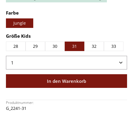
auswählen
Farbe
Jungle
auswählen
Größe Kids
28
29
30
31
32
33
Produkt Anzahl: Gib den gewünschten Wert ein ode
In den Warenkorb
Produktnummer:
G_2241-31