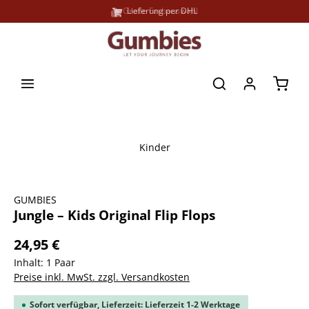
Große Farbauswahl
Lieferung per DHL
alt springen
Waren
Kinder
Bildergalerie überspringen
GUMBIES
Jungle – Kids Original Flip Flops
24,95 €
Inhalt:
1 Paar
Preise inkl. MwSt. zzgl. Versandkosten
Sofort verfügbar, Lieferzeit: Lieferzeit 1-2 Werktage