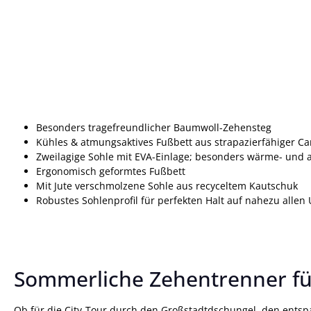
Besonders tragefreundlicher Baumwoll-Zehensteg
Kühles & atmungsaktives Fußbett aus strapazierfähiger C
Zweilagige Sohle mit EVA-Einlage; besonders wärme- und 
Ergonomisch geformtes Fußbett
Mit Jute verschmolzene Sohle aus recyceltem Kautschuk
Robustes Sohlenprofil für perfekten Halt auf nahezu alle
Sommerliche Zehentrenner fü
Ob für die City-Tour durch den Großstadtdschungel, den ents