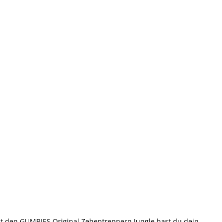
t den GUMBIES Original Zehentrennern Jungle hast du dein