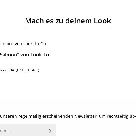
Mach es zu deinem Look
"Salmon" von Look-To-
iter
(1.041,67 € / 1 Liter)
reis:
Details
t unseren regelmäßig erscheinenden Newsletter, um rechtzeitig ü