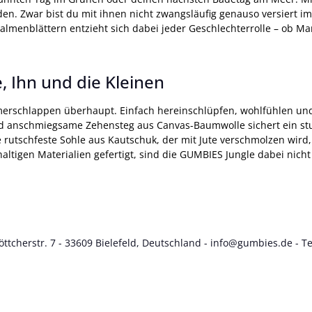
n. Zwar bist du mit ihnen nicht zwangsläufig genauso versiert i
d Palmenblättern entzieht sich dabei jeder Geschlechterrolle – ob
e, Ihn und die Kleinen
merschlappen überhaupt. Einfach hereinschlüpfen, wohlfühlen un
und anschmiegsame Zehensteg aus Canvas-Baumwolle sichert ein 
utschfeste Sohle aus Kautschuk, der mit Jute verschmolzen wird, v
haltigen Materialien gefertigt, sind die GUMBIES Jungle dabei nich
tcherstr. 7 - 33609 Bielefeld, Deutschland -
info@gumbies.de
- Te