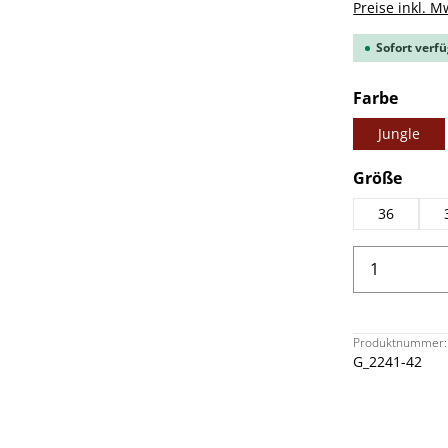
Preise inkl. M
Sofort verfü
ausw
Farbe
Jungle
ausw
Größe
36
Produkt 
Produktnummer:
G_2241-42