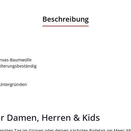
Beschreibung
anvas-Baumwolle
alterungsbeständig
n Untergründen
r Damen, Herren & Kids
pannten Tag im Grünen oder deinen nächsten Badetag am Meer: Mi