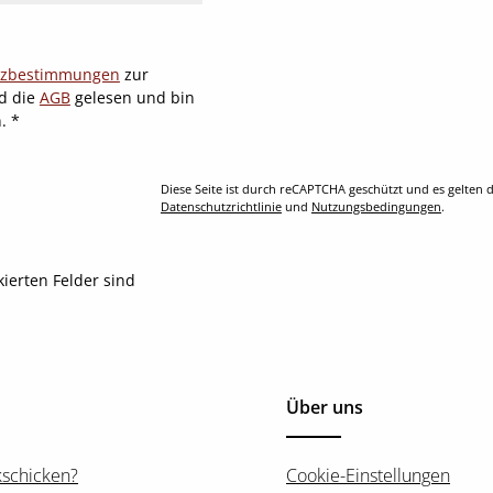
tzbestimmungen
zur
d die
AGB
gelesen und bin
n.
*
Diese Seite ist durch reCAPTCHA geschützt und es gelten d
Datenschutzrichtlinie
und
Nutzungsbedingungen
.
kierten Felder sind
Über uns
kschicken?
Cookie-Einstellungen