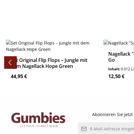
Produktgalerie überspringen
Nagellack 
Go
Set Original Flip Flops – Jungle mit
dem Nagellack Hope Green
Inhalt:
0.012 L
Regulärer Preis:
Regulärer P
44,95 €
12,50 €
Details
Abonnieren Sie jetz
E-Mail-Adresse*