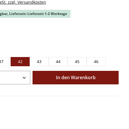
wSt. zzgl. Versandkosten
gbar, Lieferzeit: Lieferzeit 1-2 Werktage
ählen
ählen
37
42
43
44
45
46
Anzahl: Gib den gewünschten Wert ein o
In den Warenkorb