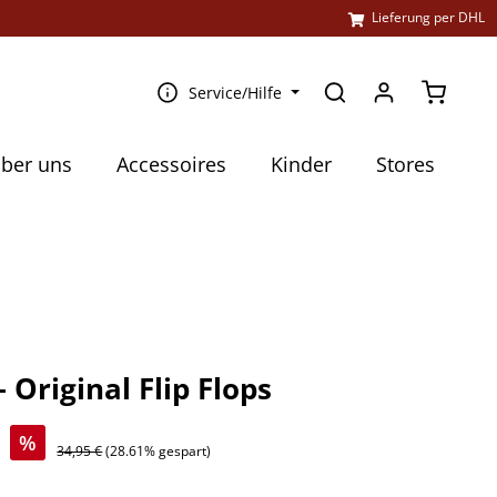
l
Lieferung per DHL
Warenko
Service/Hilfe
ber uns
Accessoires
Kinder
Stores
– Original Flip Flops
€
%
34,95 €
(28.61% gespart)