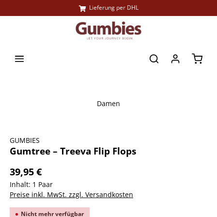
Lieferung per DHL
alt springen
Waren
Damen
Bildergalerie überspringen
GUMBIES
Gumtree – Treeva Flip Flops
39,95 €
Inhalt:
1 Paar
Preise inkl. MwSt. zzgl. Versandkosten
Nicht mehr verfügbar