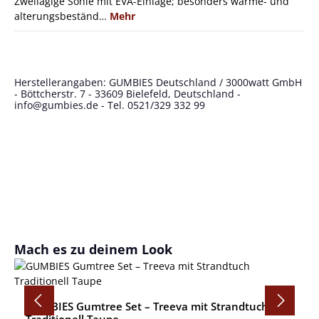
Zweilagige Sohle mit EVA-Einlage; besonders wärme- und
alterungsbeständ…
Mehr
Herstellerangaben: GUMBIES Deutschland / 3000watt GmbH
- Böttcherstr. 7 - 33609 Bielefeld, Deutschland -
info@gumbies.de
- Tel. 0521/329 332 99
Produktgalerie überspringen
Mach es zu deinem Look
GUMBIES Gumtree Set – Treeva mit Strandtuch