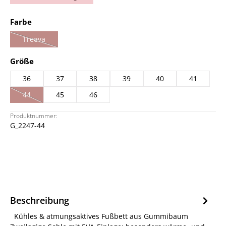
auswählen
Farbe
Treeva
(Diese Option ist zurzeit nicht verfügbar.)
auswählen
Größe
36
37
38
39
40
41
44
45
46
(Diese Option ist zurzeit nicht verfügbar.)
Produktnummer:
G_2247-44
Beschreibung
Kühles & atmungsaktives Fußbett aus Gummibaum