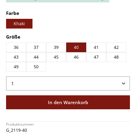
auswählen
Farbe
Khaki
auswählen
Größe
36
37
39
40
41
42
43
44
45
46
47
48
49
50
Produkt Anzahl: Gib den gewünschten Wert ein ode
In den Warenkorb
Produktnummer:
G_2119-40