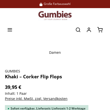
Große Farbauswahl
alt springen
Waren
Damen
Bildergalerie überspringen
GUMBIES
Khaki – Corker Flip Flops
39,95 €
Inhalt:
1 Paar
Preise inkl. MwSt. zzgl. Versandkosten
Sofort verfügbar, Lieferzeit: Lieferzeit 1-2 Werktage