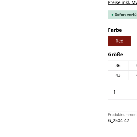
Preise inkl. M
Sofort verfü
ausw
Farbe
Red
ausw
Größe
36
43
Produkt 
Produktnummer:
G_2504-42