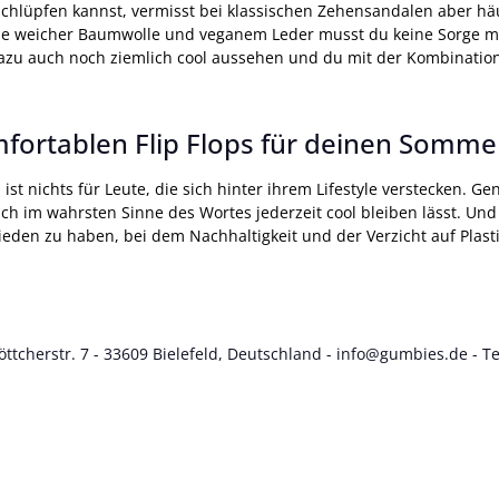
schlüpfen kannst, vermisst bei klassischen Zehensandalen aber h
ie weicher Baumwolle und veganem Leder musst du keine Sorge me
u auch noch ziemlich cool aussehen und du mit der Kombination
mfortablen Flip Flops für deinen Somme
n ist nichts für Leute, die sich hinter ihrem Lifestyle verstecken
ich im wahrsten Sinne des Wortes jederzeit cool bleiben lässt. U
hieden zu haben, bei dem Nachhaltigkeit und der Verzicht auf Plas
tcherstr. 7 - 33609 Bielefeld, Deutschland -
info@gumbies.de
- Te