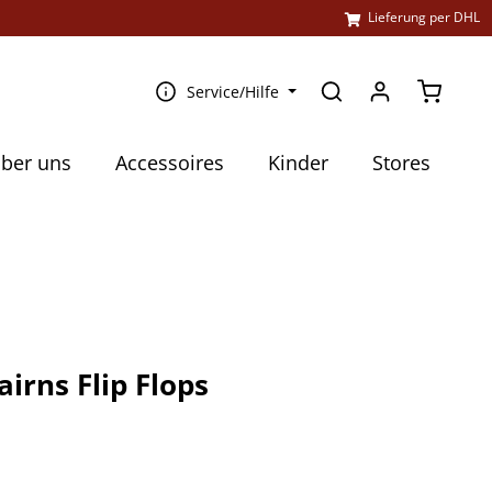
l
Lieferung per DHL
Warenko
Service/Hilfe
ber uns
Accessoires
Kinder
Stores
airns Flip Flops
€