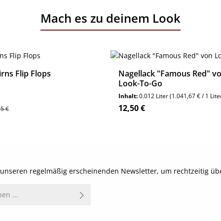
Mach es zu deinem Look
irns Flip Flops
Nagellack "Famous Red" v
Look-To-Go
Inhalt:
0.012 Liter
(1.041,67 € / 1 Lite
is:
lärer Preis:
Regulärer Preis:
12,50 €
95 €
Details
Details
t unseren regelmäßig erscheinenden Newsletter, um rechtzeitig ü