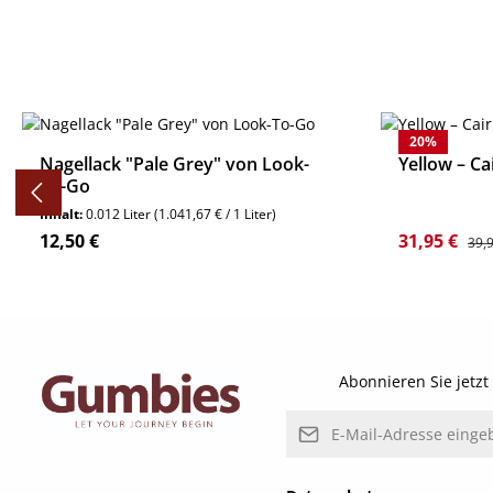
Produktgalerie überspringen
20
%
Nagellack "Pale Grey" von Look-
Yellow – Ca
To-Go
Inhalt:
0.012 Liter
(1.041,67 € / 1 Liter)
Regulärer Preis:
Verkaufspre
Regu
12,50 €
31,95 €
39,
Details
Abonnieren Sie jetz
E-Mail-Adresse*