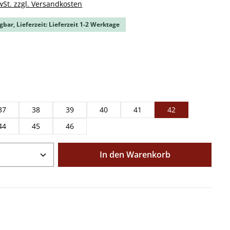
wSt. zzgl. Versandkosten
gbar, Lieferzeit: Lieferzeit 1-2 Werktage
ählen
ählen
37
38
39
40
41
42
44
45
46
Anzahl: Gib den gewünschten Wert ein o
In den Warenkorb