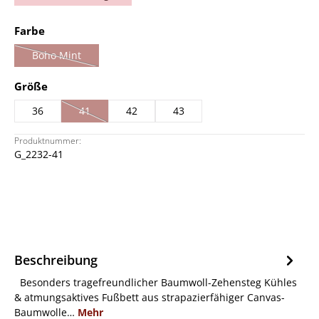
auswählen
Farbe
Boho Mint
(Diese Option ist zurzeit nicht verfügbar.)
auswählen
Größe
36
41
42
43
(Diese Option ist zurzeit nicht verfügbar.)
Produktnummer:
G_2232-41
Beschreibung
Besonders tragefreundlicher Baumwoll-Zehensteg Kühles
& atmungsaktives Fußbett aus strapazierfähiger Canvas-
Baumwolle…
Mehr