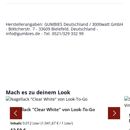
Herstellerangaben: GUMBIES Deutschland / 3000watt GmbH
- Böttcherstr. 7 - 33609 Bielefeld, Deutschland -
info@gumbies.de
- Tel. 0521/329 332 99
Produktgalerie überspringen
Mach es zu deinem Look
Nagellack "Clear White" von Look-To-Go
Inhalt:
0.012 Liter
(1.041,67 € / 1 Liter)
Regulärer Preis: