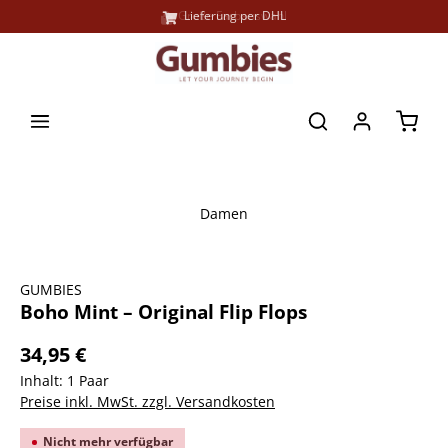
Große Farbauswahl
Lieferung per DHL
alt springen
Waren
Damen
Bildergalerie überspringen
GUMBIES
Boho Mint – Original Flip Flops
34,95 €
Inhalt:
1 Paar
Preise inkl. MwSt. zzgl. Versandkosten
Nicht mehr verfügbar