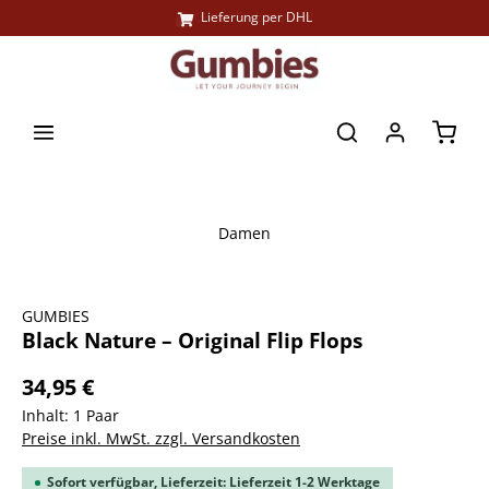
Große Farbauswahl
Lieferung per DHL
alt springen
Waren
Damen
Bildergalerie überspringen
GUMBIES
Black Nature – Original Flip Flops
34,95 €
Inhalt:
1 Paar
Preise inkl. MwSt. zzgl. Versandkosten
Sofort verfügbar, Lieferzeit: Lieferzeit 1-2 Werktage