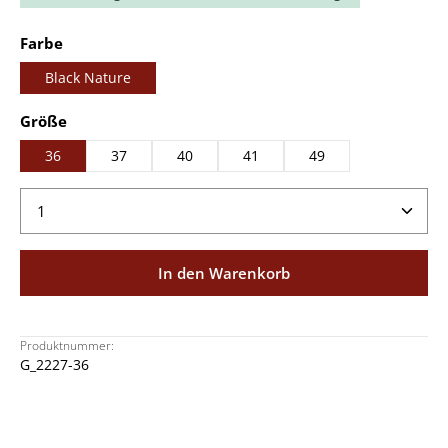
auswählen
Farbe
Black Nature
auswählen
Größe
36
37
40
41
49
Produkt Anzahl: Gib den gewünschten Wert ein ode
In den Warenkorb
Produktnummer:
G_2227-36