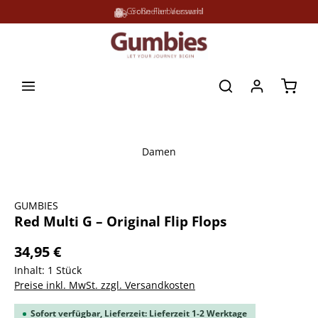
Große Farbauswahl
Schneller Versand
alt springen
Waren
Damen
Bildergalerie überspringen
GUMBIES
Red Multi G – Original Flip Flops
34,95 €
Inhalt:
1 Stück
Preise inkl. MwSt. zzgl. Versandkosten
Sofort verfügbar, Lieferzeit: Lieferzeit 1-2 Werktage