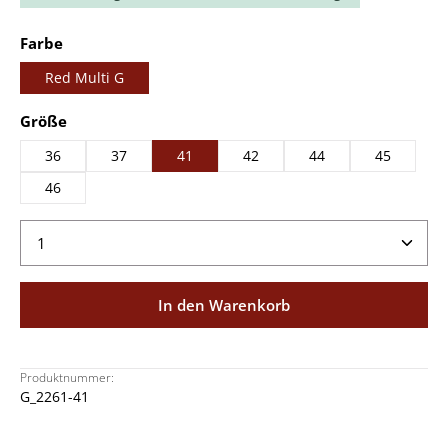
auswählen
Farbe
Red Multi G
auswählen
Größe
36
37
41
42
44
45
46
Produkt Anzahl: Gib den gewünschten Wert ein ode
In den Warenkorb
Produktnummer:
G_2261-41