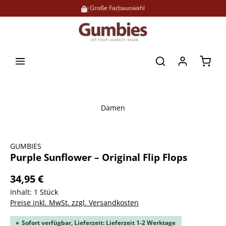
Große Farbauswahl
Lieferung per DHL
alt springen
Waren
Damen
Bildergalerie überspringen
GUMBIES
Purple Sunflower – Original Flip Flops
34,95 €
Inhalt:
1 Stück
Preise inkl. MwSt. zzgl. Versandkosten
Sofort verfügbar, Lieferzeit: Lieferzeit 1-2 Werktage