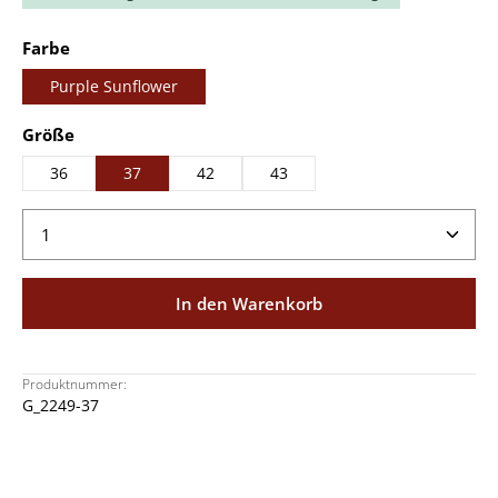
auswählen
Farbe
Purple Sunflower
auswählen
Größe
36
37
42
43
Produkt Anzahl: Gib den gewünschten Wert ein ode
In den Warenkorb
Produktnummer:
G_2249-37