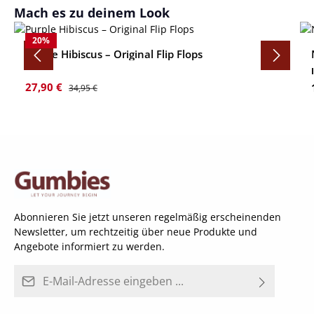
Produktgalerie überspringen
Mach es zu deinem Look
20
%
Purple Hibiscus – Original Flip Flops
Verkaufspreis:
Regulärer Preis:
27,90 €
34,95 €
Abonnieren Sie jetzt unseren regelmäßig erscheinenden
Newsletter, um rechtzeitig über neue Produkte und
Angebote informiert zu werden.
E-Mail-Adresse*