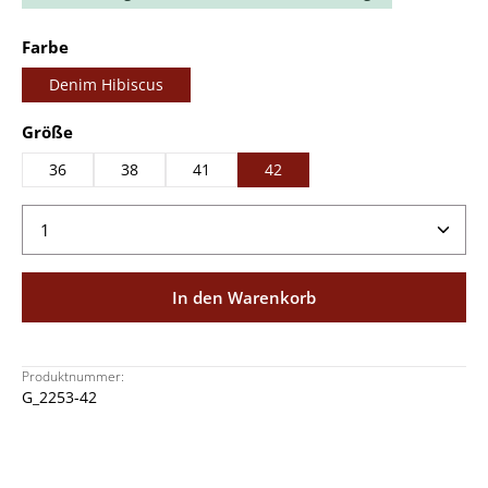
auswählen
Farbe
Denim Hibiscus
auswählen
Größe
36
38
41
42
Produkt Anzahl: Gib den gewünschten Wert ein ode
In den Warenkorb
Produktnummer:
G_2253-42