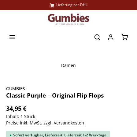
Große Farbauswahl
Lieferung per DHL
alt springen
Waren
Damen
Bildergalerie überspringen
GUMBIES
Classic Purple – Original Flip Flops
34,95 €
Inhalt:
1 Stück
Preise inkl. MwSt. zzgl. Versandkosten
Sofort verfügbar, Lieferzeit: Lieferzeit 1-2 Werktage