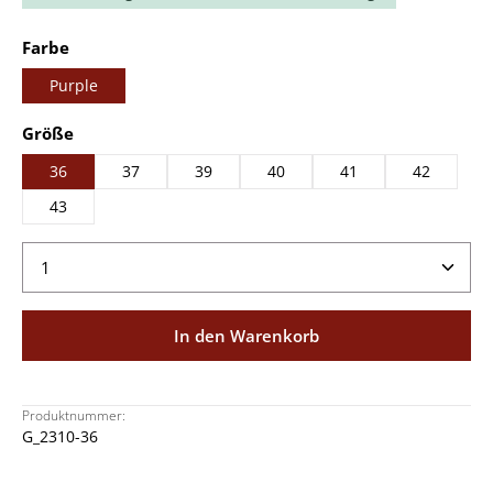
auswählen
Farbe
Purple
auswählen
Größe
36
37
39
40
41
42
43
Produkt Anzahl: Gib den gewünschten Wert ein ode
In den Warenkorb
Produktnummer:
G_2310-36