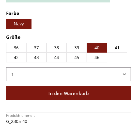
auswählen
Farbe
Navy
auswählen
Größe
36
37
38
39
40
41
42
43
44
45
46
Produkt Anzahl: Gib den gewünschten Wert ein ode
In den Warenkorb
Produktnummer:
G_2305-40