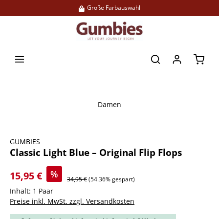
Große Farbauswahl
alt springen
Waren
Damen
Bildergalerie überspringen
GUMBIES
Classic Light Blue – Original Flip Flops
%
15,95 €
34,95 €
(54.36% gespart)
Inhalt:
1 Paar
Preise inkl. MwSt. zzgl. Versandkosten