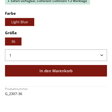
Sofort verfügbar, Lieferzeit: Lieferzeit 1-2 Werktage
auswählen
Farbe
Light Blue
auswählen
Größe
36
Produkt Anzahl: Gib den gewünschten Wert ein ode
In den Warenkorb
Produktnummer:
G_2307-36