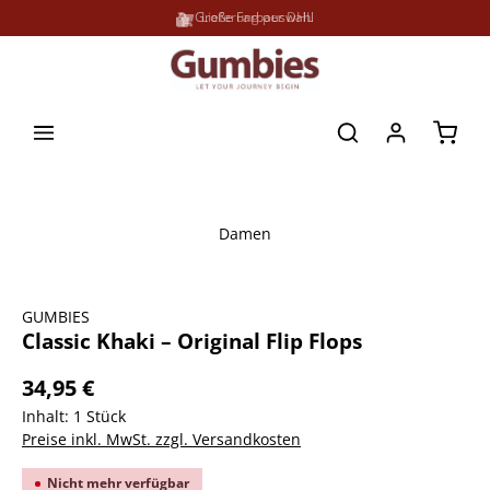
Große Farbauswahl
Lieferung per DHL
alt springen
Waren
Damen
Bildergalerie überspringen
GUMBIES
Classic Khaki – Original Flip Flops
34,95 €
Inhalt:
1 Stück
Preise inkl. MwSt. zzgl. Versandkosten
Nicht mehr verfügbar