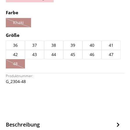
auswählen
Farbe
Khaki
(Diese Option ist zurzeit nicht verfügbar.)
auswählen
Größe
36
37
38
39
40
41
42
43
44
45
46
47
48
(Diese Option ist zurzeit nicht verfügbar.)
Produktnummer:
G_2304-48
Beschreibung