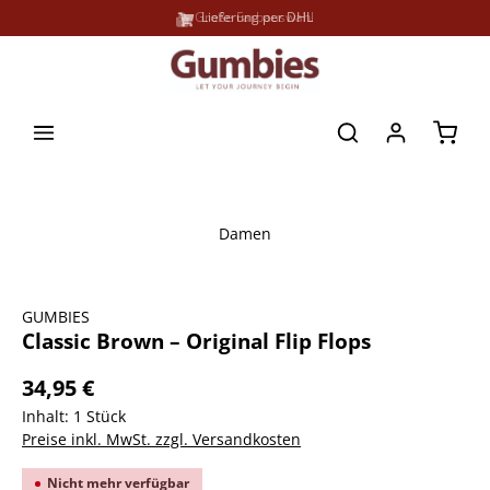
Große Farbauswahl
Lieferung per DHL
alt springen
Waren
Damen
Bildergalerie überspringen
GUMBIES
Classic Brown – Original Flip Flops
34,95 €
Inhalt:
1 Stück
Preise inkl. MwSt. zzgl. Versandkosten
Nicht mehr verfügbar