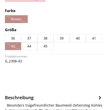
auswählen
Farbe
Brown
(Diese Option ist zurzeit nicht verfügbar.)
auswählen
Größe
36
37
38
39
40
41
43
44
45
(Diese Option ist zurzeit nicht verfügbar.)
Produktnummer:
G_2308-43
Beschreibung
Besonders tragefreundlicher Baumwoll-Zehensteg Kühles