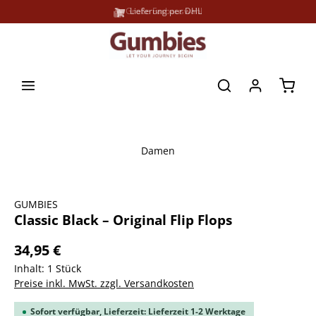
Große Farbauswahl
Lieferung per DHL
alt springen
Waren
Damen
Bildergalerie überspringen
GUMBIES
Classic Black – Original Flip Flops
34,95 €
Inhalt:
1 Stück
Preise inkl. MwSt. zzgl. Versandkosten
Sofort verfügbar, Lieferzeit: Lieferzeit 1-2 Werktage