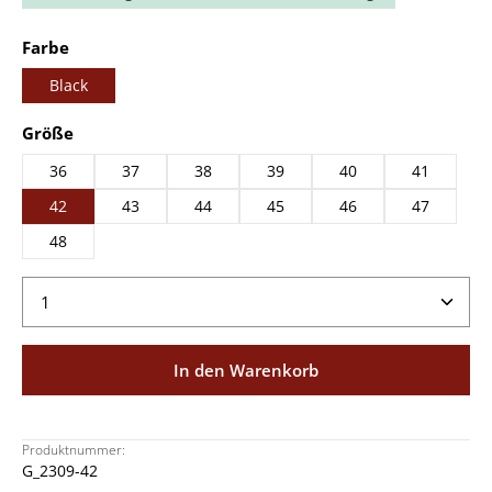
auswählen
Farbe
Black
auswählen
Größe
36
37
38
39
40
41
42
43
44
45
46
47
48
Produkt Anzahl: Gib den gewünschten Wert ein ode
In den Warenkorb
Produktnummer:
G_2309-42