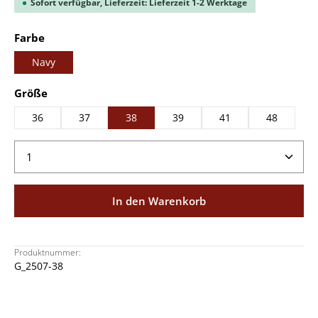
Sofort verfügbar, Lieferzeit: Lieferzeit 1-2 Werktage
auswählen
Farbe
Navy
auswählen
Größe
36
37
38
39
41
48
Produkt Anzahl: Gib den gewünschten Wert ein ode
In den Warenkorb
Produktnummer:
G_2507-38