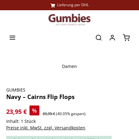
Lieferung per DHL
alt springen
Waren
Damen
Bildergalerie überspringen
GUMBIES
Navy – Cairns Flip Flops
%
23,95 €
39,95 €
(40.05% gespart)
Inhalt:
1 Stück
Preise inkl. MwSt. zzgl. Versandkosten