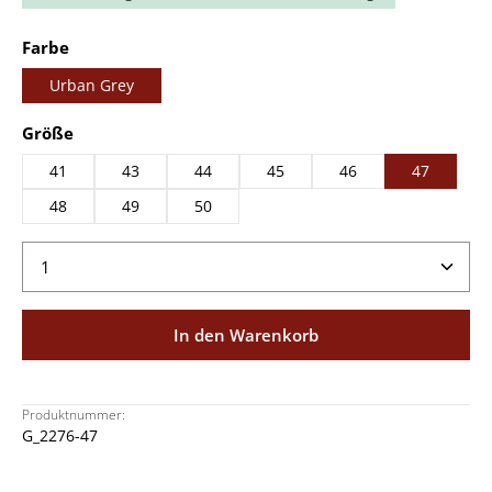
auswählen
Farbe
Urban Grey
auswählen
Größe
41
43
44
45
46
47
48
49
50
Produkt Anzahl: Gib den gewünschten Wert ein ode
In den Warenkorb
Produktnummer:
G_2276-47