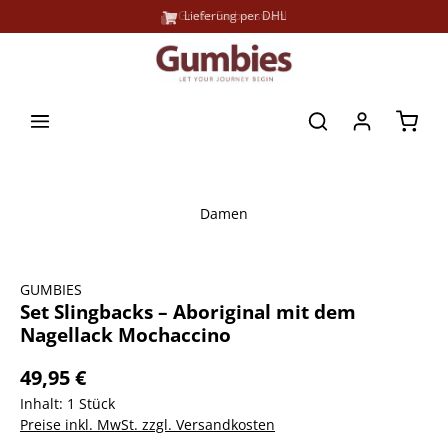
Große Farbauswahl
Lieferung per DHL
alt springen
Waren
Damen
Bildergalerie überspringen
GUMBIES
Set Slingbacks – Aboriginal mit dem
Nagellack Mochaccino
49,95 €
Inhalt:
1 Stück
Preise inkl. MwSt. zzgl. Versandkosten