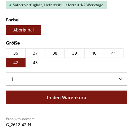
Sofort verfügbar, Lieferzeit: Lieferzeit 1-2 Werktage
auswählen
Farbe
Aboriginal
auswählen
Größe
36
37
38
39
40
41
42
43
Produkt Anzahl: Gib den gewünschten Wert ein ode
In den Warenkorb
Produktnummer:
G_2612-42-N