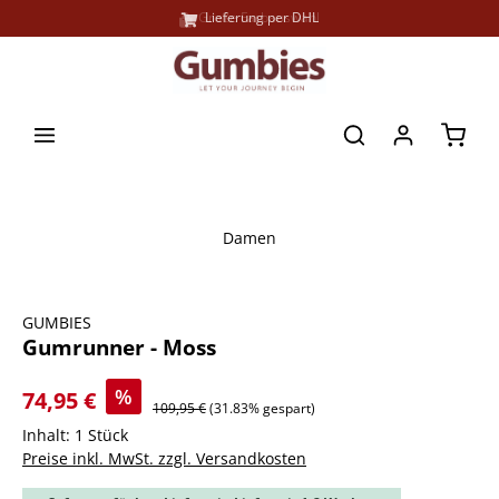
Große Farbauswahl
Lieferung per DHL
alt springen
Waren
Damen
Bildergalerie überspringen
GUMBIES
Gumrunner - Moss
%
74,95 €
109,95 €
(31.83% gespart)
Inhalt:
1 Stück
Preise inkl. MwSt. zzgl. Versandkosten