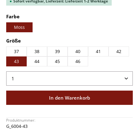
Sofort verfügbar, Lieferzeit: Lieferzeit 1-2 Werktage
auswählen
Farbe
Moss
auswählen
Größe
37
38
39
40
41
42
43
44
45
46
Produkt Anzahl: Gib den gewünschten Wert ein ode
In den Warenkorb
Produktnummer:
G_6004-43