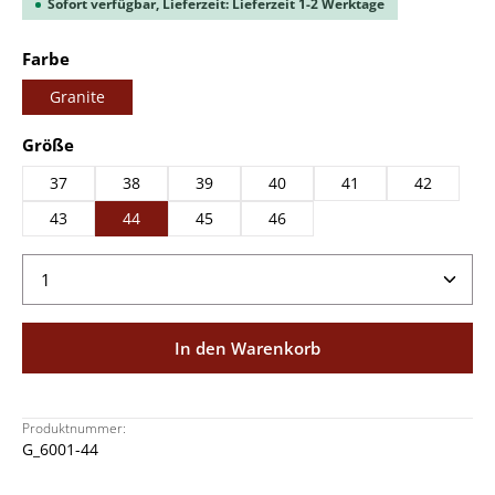
Sofort verfügbar, Lieferzeit: Lieferzeit 1-2 Werktage
auswählen
Farbe
Granite
auswählen
Größe
37
38
39
40
41
42
43
44
45
46
Produkt Anzahl: Gib den gewünschten Wert ein ode
In den Warenkorb
Produktnummer:
G_6001-44