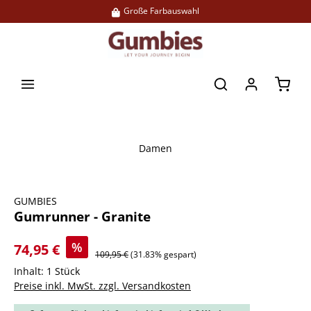
Große Farbauswahl
alt springen
Waren
Damen
Bildergalerie überspringen
GUMBIES
Gumrunner - Granite
%
74,95 €
109,95 €
(31.83% gespart)
Inhalt:
1 Stück
Preise inkl. MwSt. zzgl. Versandkosten