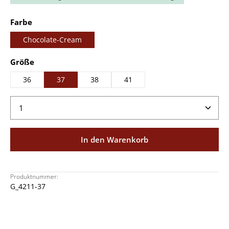
auswählen
Farbe
Chocolate-Cream
auswählen
Größe
36
37
38
41
Produkt Anzahl: Gib den gewünschten Wert ein ode
In den Warenkorb
Produktnummer:
G_4211-37