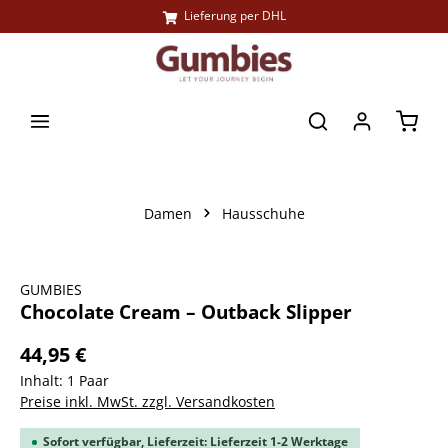
Lieferung per DHL
alt springen
Waren
Damen
Hausschuhe
Bildergalerie überspringen
GUMBIES
Chocolate Cream – Outback Slipper
44,95 €
Inhalt:
1 Paar
Preise inkl. MwSt. zzgl. Versandkosten
Sofort verfügbar, Lieferzeit: Lieferzeit 1-2 Werktage