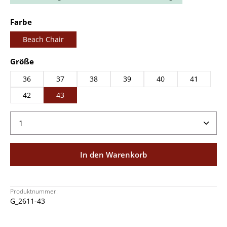
auswählen
Farbe
Beach Chair
auswählen
Größe
36
37
38
39
40
41
42
43
Produkt Anzahl: Gib den gewünschten Wert ein ode
In den Warenkorb
Produktnummer:
G_2611-43