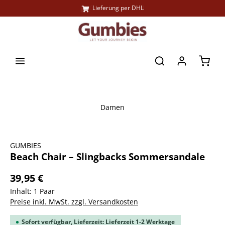
Große Farbauswahl
Lieferung per DHL
alt springen
Waren
Damen
Bildergalerie überspringen
GUMBIES
Beach Chair – Slingbacks Sommersandale
39,95 €
Inhalt:
1 Paar
Preise inkl. MwSt. zzgl. Versandkosten
Sofort verfügbar, Lieferzeit: Lieferzeit 1-2 Werktage