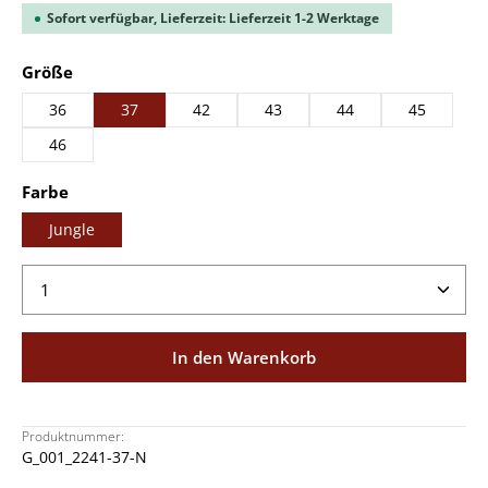
Sofort verfügbar, Lieferzeit: Lieferzeit 1-2 Werktage
auswählen
Größe
36
37
42
43
44
45
46
auswählen
Farbe
Jungle
Produkt Anzahl: Gib den gewünschten Wert ein ode
In den Warenkorb
Produktnummer:
G_001_2241-37-N