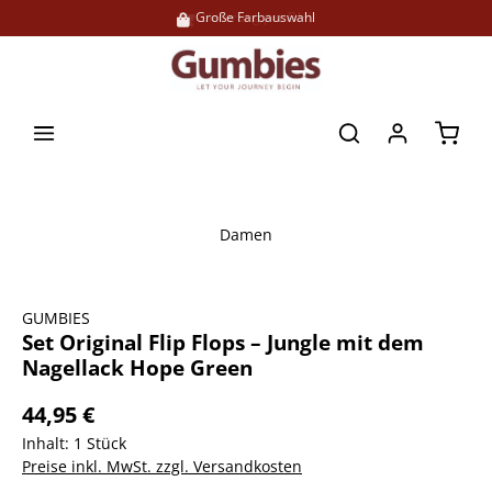
Große Farbauswahl
Lieferung per DHL
alt springen
Waren
Damen
Bildergalerie überspringen
GUMBIES
Set Original Flip Flops – Jungle mit dem
Nagellack Hope Green
44,95 €
Inhalt:
1 Stück
Preise inkl. MwSt. zzgl. Versandkosten