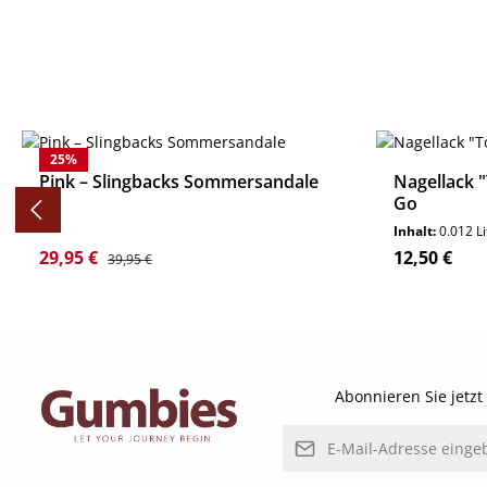
Produktgalerie überspringen
25
%
Pink – Slingbacks Sommersandale
Nagellack 
Go
Inhalt:
0.012 L
Verkaufspreis:
Regulärer Preis:
Regulärer P
29,95 €
12,50 €
39,95 €
Details
Abonnieren Sie jetz
E-Mail-Adresse*