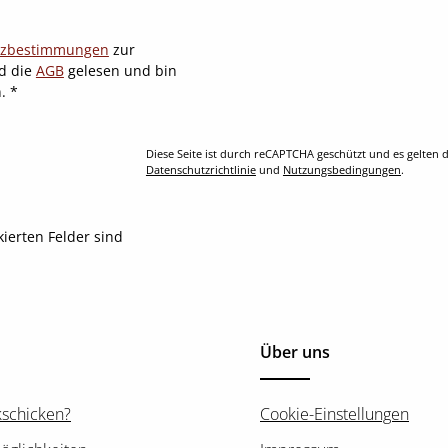
tzbestimmungen
zur
d die
AGB
gelesen und bin
n.
*
Diese Seite ist durch reCAPTCHA geschützt und es gelten d
Datenschutzrichtlinie
und
Nutzungsbedingungen
.
kierten Felder sind
Über uns
kschicken?
Cookie-Einstellungen