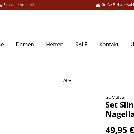
Schneller Versand
Große Farbauswah
me
Damen
Herren
SALE
Kontakt
Ü
Alle
GUMBIES
Set Sli
Nagell
49,95 