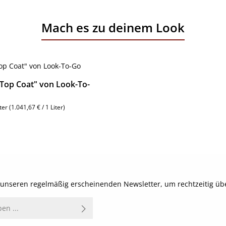
Mach es zu deinem Look
"Top Coat" von Look-To-
iter
(1.041,67 € / 1 Liter)
reis:
Details
t unseren regelmäßig erscheinenden Newsletter, um rechtzeitig ü