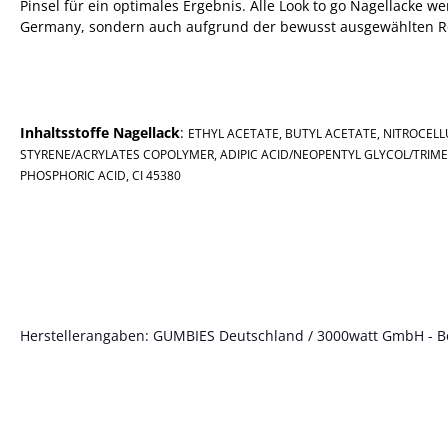
Pinsel für ein optimales Ergebnis. Alle Look to go Nagellacke 
Germany, sondern auch aufgrund der bewusst ausgewählten Re
Inhaltsstoffe Nagellack
:
ETHYL ACETATE, BUTYL ACETATE, NITROCELL
STYRENE/ACRYLATES COPOLYMER, ADIPIC ACID/NEOPENTYL GLYCOL/TRIMEL
PHOSPHORIC ACID, CI 45380
Herstellerangaben: GUMBIES Deutschland / 3000watt GmbH - Böt