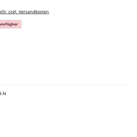
wSt. zzgl. Versandkosten
verfügbar
ählen
ion ist zurzeit nicht verfügbar.)
ählen
on ist zurzeit nicht verfügbar.)
8-N