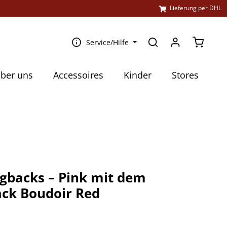
l
Lieferung per DHL
Warenko
Service/Hilfe
ber uns
Accessoires
Kinder
Stores
ngbacks – Pink mit dem
ack Boudoir Red
€