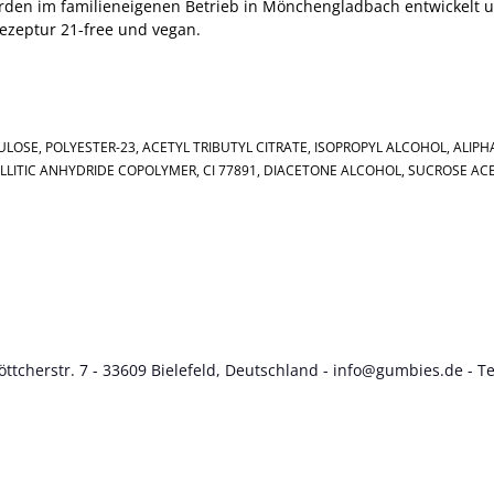
werden im familieneigenen Betrieb in Mönchengladbach entwickelt u
zeptur 21-free und vegan.
ULOSE, POLYESTER-23, ACETYL TRIBUTYL CITRATE, ISOPROPYL ALCOHOL, ALIP
LITIC ANHYDRIDE COPOLYMER, CI 77891, DIACETONE ALCOHOL, SUCROSE ACET
tcherstr. 7 - 33609 Bielefeld, Deutschland -
info@gumbies.de
- Te