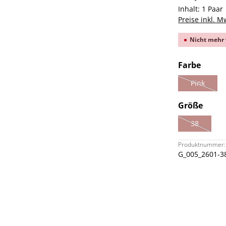
Inhalt:
1 Paar
Preise inkl. M
Nicht mehr 
ausw
Farbe
Pink
(Diese Opt
ausw
Größe
38
(Diese Opti
Produktnummer:
G_005_2601-3