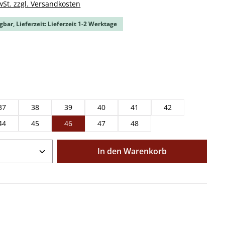
wSt. zzgl. Versandkosten
gbar, Lieferzeit: Lieferzeit 1-2 Werktage
ählen
ählen
37
38
39
40
41
42
44
45
46
47
48
Anzahl: Gib den gewünschten Wert ein o
In den Warenkorb