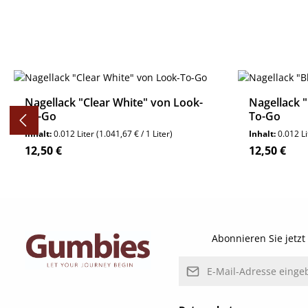
Produktgalerie überspringen
Nagellack "Clear White" von Look-
Nagellack 
To-Go
To-Go
Inhalt:
0.012 Liter
(1.041,67 € / 1 Liter)
Inhalt:
0.012 L
Regulärer Preis:
Regulärer P
12,50 €
12,50 €
Details
Abonnieren Sie jetz
E-Mail-Adresse*