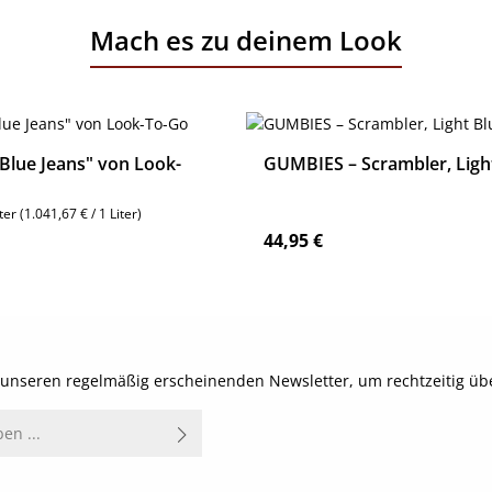
Mach es zu deinem Look
"Blue Jeans" von Look-
GUMBIES – Scrambler, Ligh
iter
(1.041,67 € / 1 Liter)
reis:
Regulärer Preis:
44,95 €
Details
Details
t unseren regelmäßig erscheinenden Newsletter, um rechtzeitig ü