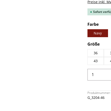
Preise inkl. M
Sofort verfü
ausw
Farbe
Navy
ausw
Größe
36
43
Produkt 
Produktnummer:
G_3204-46