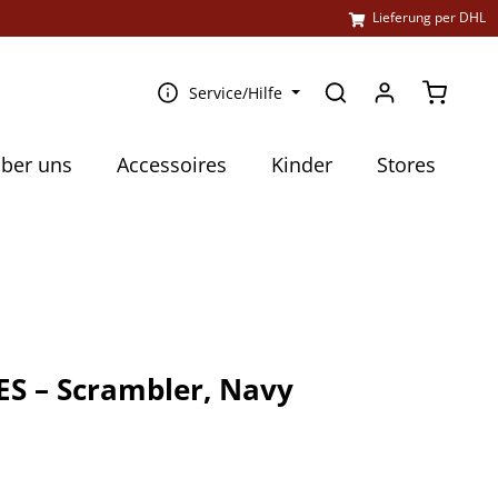
l
Lieferung per DHL
Warenko
Service/Hilfe
ber uns
Accessoires
Kinder
Stores
S – Scrambler, Navy
€