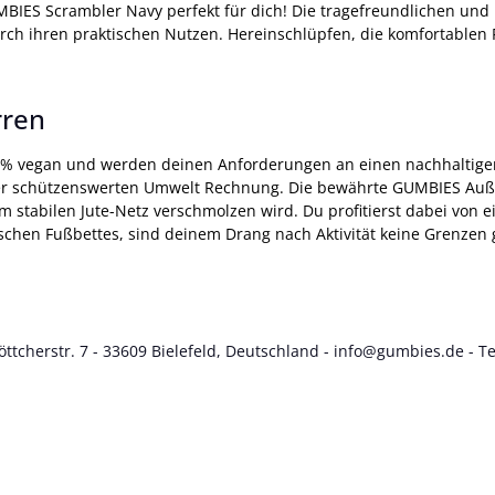
GUMBIES Scrambler Navy perfekt für dich! Die tragefreundlichen 
urch ihren praktischen Nutzen. Hereinschlüpfen, die komfortablen
rren
0 % vegan und werden deinen Anforderungen an einen nachhaltige
er schützenswerten Umwelt Rechnung. Die bewährte GUMBIES Außen
stabilen Jute-Netz verschmolzen wird. Du profitierst dabei von ei
hen Fußbettes, sind deinem Drang nach Aktivität keine Grenzen g
tcherstr. 7 - 33609 Bielefeld, Deutschland -
info@gumbies.de
- Te