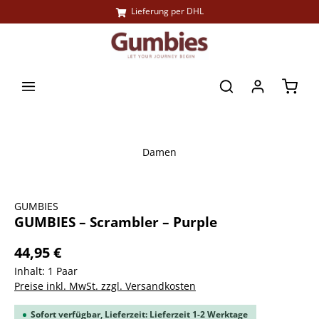
Lieferung per DHL
alt springen
Waren
Damen
Bildergalerie überspringen
GUMBIES
GUMBIES – Scrambler – Purple
44,95 €
Inhalt:
1 Paar
Preise inkl. MwSt. zzgl. Versandkosten
Sofort verfügbar, Lieferzeit: Lieferzeit 1-2 Werktage