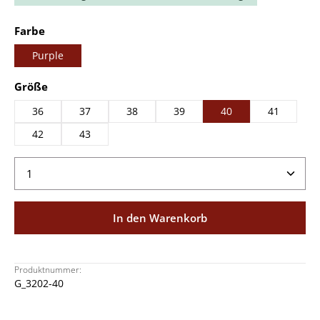
auswählen
Farbe
Purple
auswählen
Größe
36
37
38
39
40
41
42
43
Produkt Anzahl: Gib den gewünschten Wert ein ode
In den Warenkorb
Produktnummer:
G_3202-40