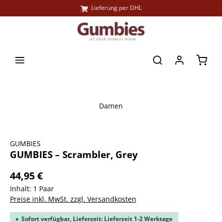
Große Farbauswahl
Lieferung per DHL
alt springen
Waren
Damen
Bildergalerie überspringen
GUMBIES
GUMBIES – Scrambler, Grey
44,95 €
Inhalt:
1 Paar
Preise inkl. MwSt. zzgl. Versandkosten
Sofort verfügbar, Lieferzeit: Lieferzeit 1-2 Werktage