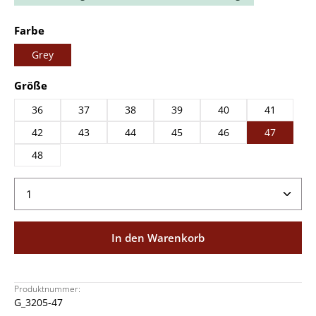
auswählen
Farbe
Grey
auswählen
Größe
36
37
38
39
40
41
42
43
44
45
46
47
48
Produkt Anzahl: Gib den gewünschten Wert ein ode
In den Warenkorb
Produktnummer:
G_3205-47