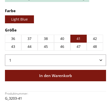
auswählen
Farbe
Light Blue
auswählen
Größe
36
37
38
40
41
42
43
44
45
46
47
48
Produkt Anzahl: Gib den gewünschten Wert ein ode
In den Warenkorb
Produktnummer:
G_3203-41