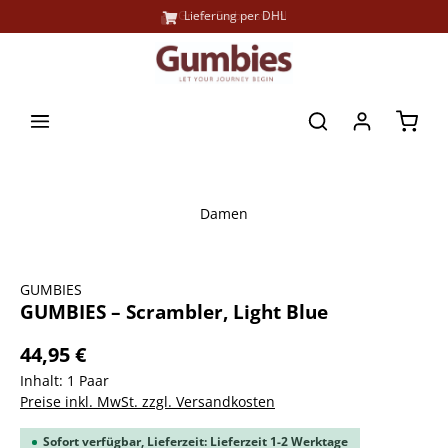
Große Farbauswahl
Lieferung per DHL
alt springen
Waren
Damen
Bildergalerie überspringen
GUMBIES
GUMBIES – Scrambler, Light Blue
44,95 €
Inhalt:
1 Paar
Preise inkl. MwSt. zzgl. Versandkosten
Sofort verfügbar, Lieferzeit: Lieferzeit 1-2 Werktage