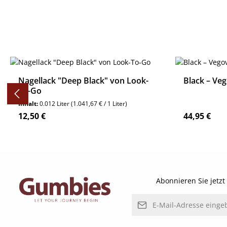
Produktgalerie überspringen
Nagellack "Deep Black" von Look-
Black – Veg
To-Go
Inhalt:
0.012 Liter
(1.041,67 € / 1 Liter)
Regulärer Preis:
Regulärer P
12,50 €
44,95 €
Details
Abonnieren Sie jetz
E-Mail-Adresse*