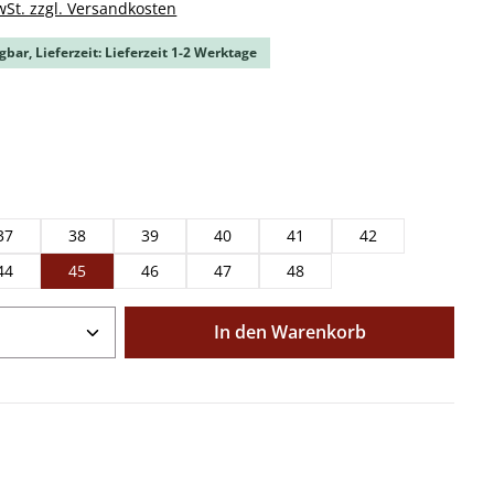
wSt. zzgl. Versandkosten
gbar, Lieferzeit: Lieferzeit 1-2 Werktage
ählen
ählen
37
38
39
40
41
42
44
45
46
47
48
Anzahl: Gib den gewünschten Wert ein o
In den Warenkorb