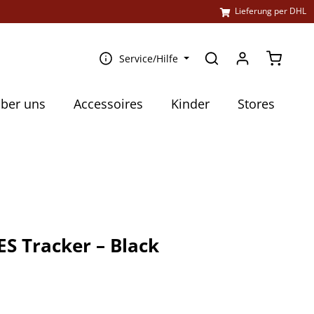
l
Lieferung per DHL
Warenko
Service/Hilfe
ber uns
Accessoires
Kinder
Stores
S Tracker – Black
€