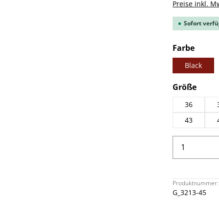
Preise inkl. M
Sofort verfü
ausw
Farbe
Black
ausw
Größe
36
43
Produkt 
Produktnummer:
G_3213-45