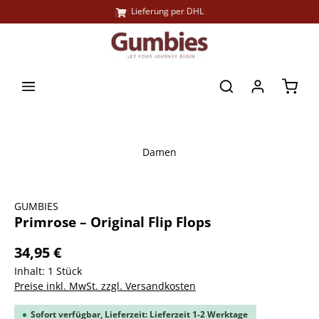
Große Farbauswahl
Lieferung per DHL
alt springen
Waren
Damen
Bildergalerie überspringen
GUMBIES
Primrose – Original Flip Flops
34,95 €
Inhalt:
1 Stück
Preise inkl. MwSt. zzgl. Versandkosten
Sofort verfügbar, Lieferzeit: Lieferzeit 1-2 Werktage