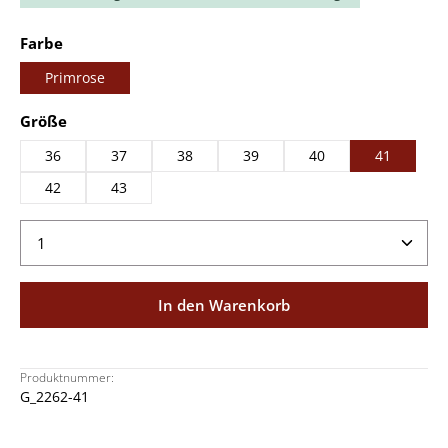
auswählen
Farbe
Primrose
auswählen
Größe
36
37
38
39
40
41
42
43
Produkt Anzahl: Gib den gewünschten Wert ein ode
In den Warenkorb
Produktnummer:
G_2262-41