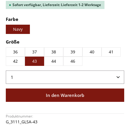
Sofort verfügbar, Lieferzeit: Lieferzeit 1-2 Werktage
auswählen
Farbe
Navy
auswählen
Größe
36
37
38
39
40
41
42
43
44
46
Produkt Anzahl: Gib den gewünschten Wert ein ode
In den Warenkorb
Produktnummer:
G_3111_GLSA-43