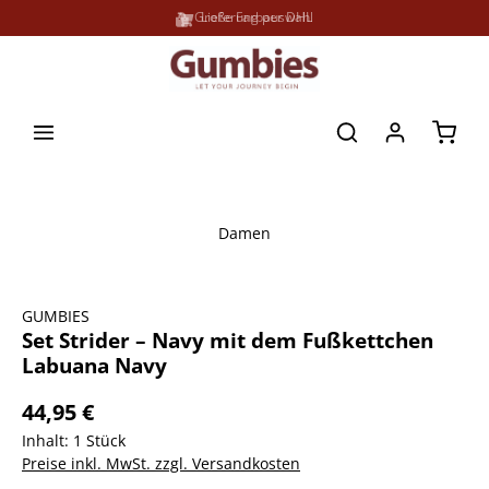
Große Farbauswahl
Lieferung per DHL
alt springen
Waren
Damen
Bildergalerie überspringen
GUMBIES
Set Strider – Navy mit dem Fußkettchen
Labuana Navy
44,95 €
Inhalt:
1 Stück
Preise inkl. MwSt. zzgl. Versandkosten