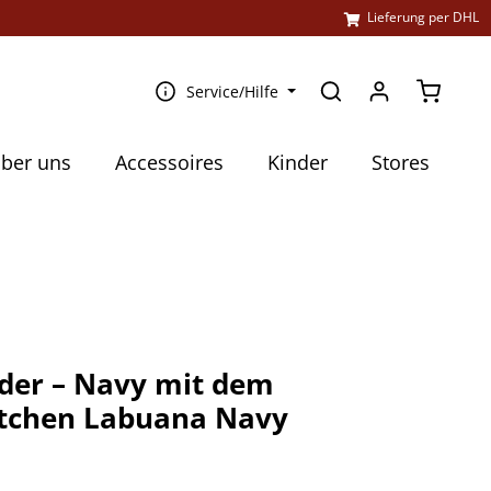
l
Lieferung per DHL
Warenko
Service/Hilfe
ber uns
Accessoires
Kinder
Stores
ider – Navy mit dem
tchen Labuana Navy
€