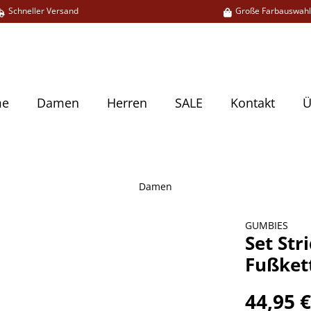
Schneller Versand
Große Farbauswah
me
Damen
Herren
SALE
Kontakt
Ü
Damen
GUMBIES
Set Str
Fußket
44,95 