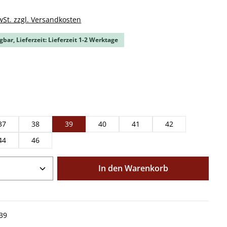
k
wSt. zzgl. Versandkosten
gbar, Lieferzeit: Lieferzeit 1-2 Werktage
ählen
ählen
37
38
39
40
41
42
44
46
Anzahl: Gib den gewünschten Wert ein o
In den Warenkorb
39