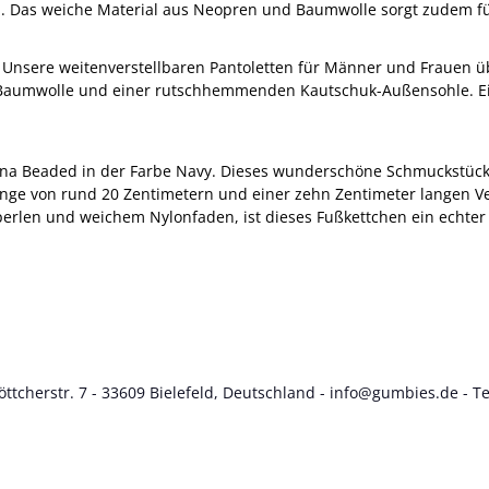
sen. Das weiche Material aus Neopren und Baumwolle sorgt zudem 
Unsere weitenverstellbaren Pantoletten für Männer und Frauen üb
-Baumwolle und einer rutschhemmenden Kautschuk-Außensohle. Ein
ana Beaded in der Farbe Navy. Dieses wunderschöne Schmuckstück b
Länge von rund 20 Zentimetern und einer zehn Zentimeter langen V
perlen und weichem Nylonfaden, ist dieses Fußkettchen ein echter 
tcherstr. 7 - 33609 Bielefeld, Deutschland -
info@gumbies.de
- Te