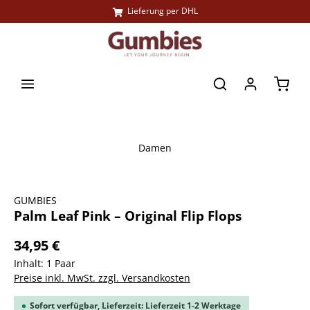
Lieferung per DHL
alt springen
Waren
Damen
Bildergalerie überspringen
GUMBIES
Palm Leaf Pink – Original Flip Flops
34,95 €
Inhalt:
1 Paar
Preise inkl. MwSt. zzgl. Versandkosten
Sofort verfügbar, Lieferzeit: Lieferzeit 1-2 Werktage