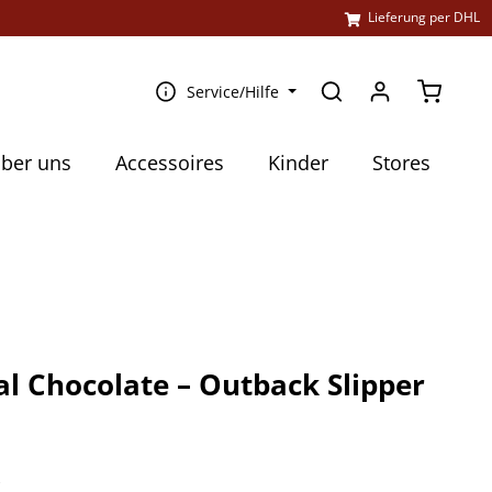
l
Lieferung per DHL
Warenko
Service/Hilfe
ber uns
Accessoires
Kinder
Stores
l Chocolate – Outback Slipper
€
k