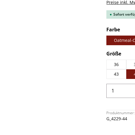
Preise inkl. M
Sofort verfü
ausw
Farbe
Oatmeal-C
ausw
Größe
36
43
Produkt 
Produktnummer:
G_4229-44