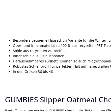
Besonders bequeme Hausschuh-Variante für die Winter- u
Ober- und Innenmaterial zu 100 % aus recycelten PET-Fla
Sohle aus recycelten Autoreifen
Innensohle aus Rizinusbohnen
Herausnehmbares Fußbett. Können so auch mit (orthopädi
Robustes Sohlenprofil für perfekten Halt auf nahezu allen
In den Größen 36 bis 46
GUMBIES Slipper Oatmeal Cho
Pantoffeln waren gestern, GUMBIES sind heute. Bei unseren Slip