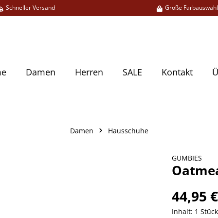
Schneller Versand
Große Farbauswah
me
Damen
Herren
SALE
Kontakt
Ü
Damen
Hausschuhe
GUMBIES
Oatmea
44,95 
Inhalt:
1 Stüc