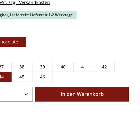
wSt. zzgl. Versandkosten
gbar, Lieferzeit: Lieferzeit 1-2 Werktage
ählen
hocolate
ählen
37
38
39
40
41
42
44
45
46
Anzahl: Gib den gewünschten Wert ein o
In den Warenkorb