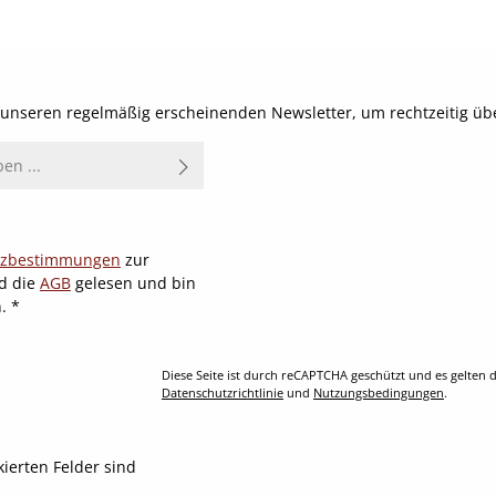
t unseren regelmäßig erscheinenden Newsletter, um rechtzeitig ü
tzbestimmungen
zur
d die
AGB
gelesen und bin
n.
*
Diese Seite ist durch reCAPTCHA geschützt und es gelten d
Datenschutzrichtlinie
und
Nutzungsbedingungen
.
kierten Felder sind