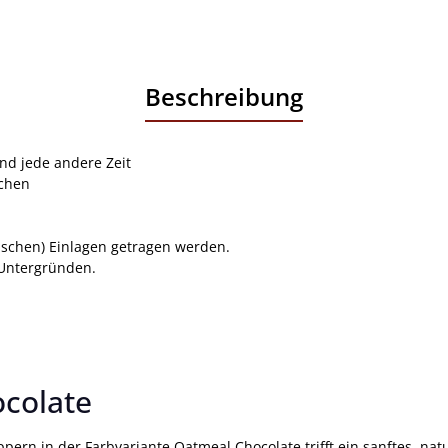
Beschreibung
nd jede andere Zeit
schen
schen) Einlagen getragen werden.
 Untergründen.
colate
pern in der Farbvariante Oatmeal Chocolate trifft ein sanftes, nat