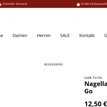
Schneller Versand
Große Farbauswah
me
Damen
Herren
SALE
Kontakt
Ü
Accessoires
Look-To-Go
Nagell
Go
12,50 