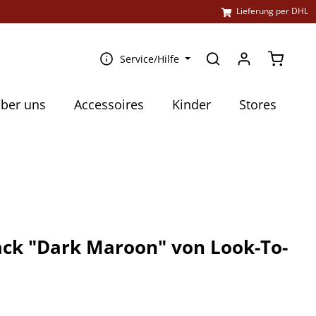
l
Lieferung per DHL
Warenko
Service/Hilfe
ber uns
Accessoires
Kinder
Stores
ack "Dark Maroon" von Look-To-
€