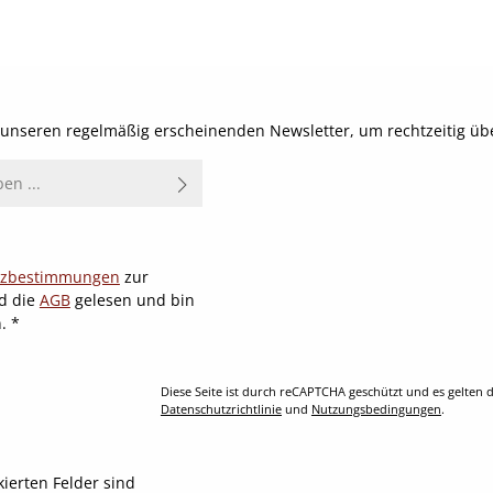
t unseren regelmäßig erscheinenden Newsletter, um rechtzeitig ü
tzbestimmungen
zur
d die
AGB
gelesen und bin
n.
*
Diese Seite ist durch reCAPTCHA geschützt und es gelten d
Datenschutzrichtlinie
und
Nutzungsbedingungen
.
kierten Felder sind