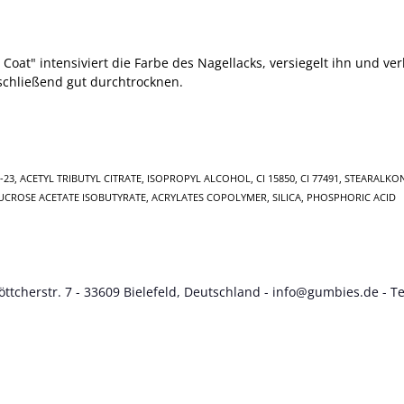
op Coat" intensiviert die Farbe des Nagellacks, versiegelt ihn und
schließend gut durchtrocknen.
-23, ACETYL TRIBUTYL CITRATE, ISOPROPYL ALCOHOL, CI 15850, CI 77491, STEARAL
UCROSE ACETATE ISOBUTYRATE, ACRYLATES COPOLYMER, SILICA, PHOSPHORIC ACID
tcherstr. 7 - 33609 Bielefeld, Deutschland -
info@gumbies.de
- Te