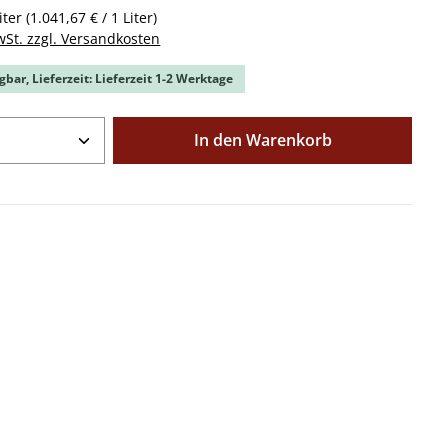
iter
(1.041,67 € / 1 Liter)
wSt. zzgl. Versandkosten
gbar, Lieferzeit: Lieferzeit 1-2 Werktage
Anzahl: Gib den gewünschten Wert ein o
In den Warenkorb