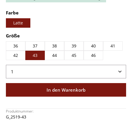
auswählen
Farbe
Latte
auswählen
Größe
36
37
38
39
40
41
42
43
44
45
46
Produkt Anzahl: Gib den gewünschten Wert ein ode
In den Warenkorb
Produktnummer:
G_2519-43