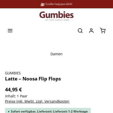
Große Farbauswahl
Lieferung per DHL
alt springen
Waren
Damen
Bildergalerie überspringen
GUMBIES
Latte – Noosa Flip Flops
44,95 €
Inhalt:
1 Paar
Preise inkl. MwSt. zzgl. Versandkosten
Sofort verfügbar, Lieferzeit: Lieferzeit 1-2 Werktage