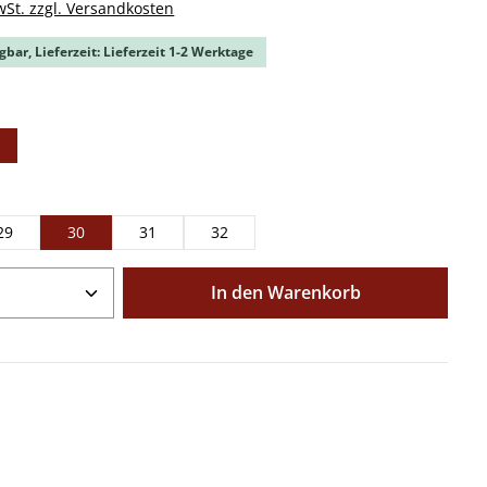
wSt. zzgl. Versandkosten
gbar, Lieferzeit: Lieferzeit 1-2 Werktage
ählen
auswählen
29
30
31
32
Anzahl: Gib den gewünschten Wert ein o
In den Warenkorb