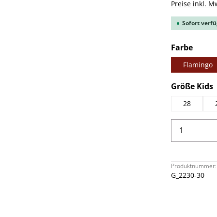
Preise inkl. M
Sofort verfü
ausw
Farbe
Flamingo
Größe Kids
28
Produkt 
Produktnummer:
G_2230-30