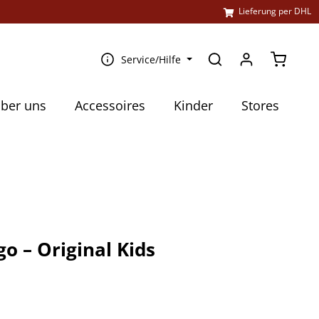
l
Lieferung per DHL
Warenko
Service/Hilfe
ber uns
Accessoires
Kinder
Stores
o – Original Kids
€