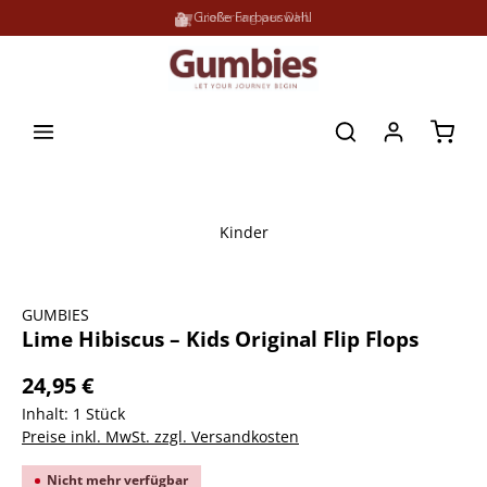
Große Farbauswahl
Lieferung per DHL
alt springen
Waren
Kinder
Bildergalerie überspringen
GUMBIES
Lime Hibiscus – Kids Original Flip Flops
24,95 €
Inhalt:
1 Stück
Preise inkl. MwSt. zzgl. Versandkosten
Nicht mehr verfügbar