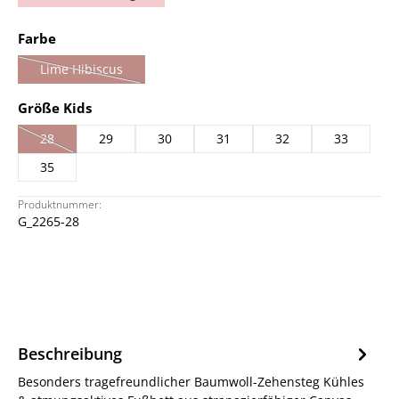
auswählen
Farbe
Lime Hibiscus
(Diese Option ist zurzeit nicht verfügbar.)
auswählen
Größe Kids
28
29
30
31
32
33
(Diese Option ist zurzeit nicht verfügbar.)
35
Produktnummer:
G_2265-28
Beschreibung
Besonders tragefreundlicher Baumwoll-Zehensteg Kühles