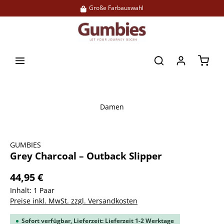
Große Farbauswahl
alt springen
Waren
Damen
Bildergalerie überspringen
GUMBIES
Grey Charcoal – Outback Slipper
44,95 €
Inhalt:
1 Paar
Preise inkl. MwSt. zzgl. Versandkosten
Sofort verfügbar, Lieferzeit: Lieferzeit 1-2 Werktage