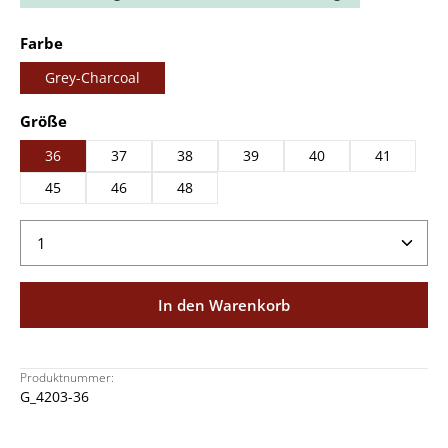
auswählen
Farbe
Grey-Charcoal
auswählen
Größe
36
37
38
39
40
41
45
46
48
Produkt Anzahl: Gib den gewünschten Wert ein ode
In den Warenkorb
Produktnummer:
G_4203-36