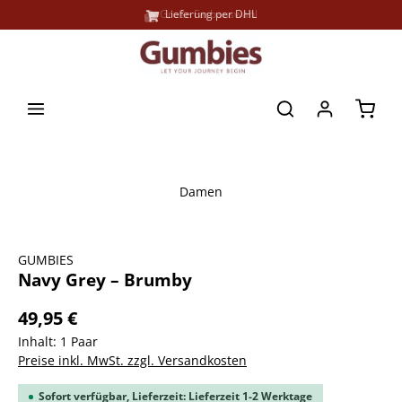
Große Farbauswahl
Lieferung per DHL
alt springen
Waren
Damen
Bildergalerie überspringen
GUMBIES
Navy Grey – Brumby
49,95 €
Inhalt:
1 Paar
Preise inkl. MwSt. zzgl. Versandkosten
Sofort verfügbar, Lieferzeit: Lieferzeit 1-2 Werktage