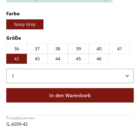
auswählen
Farbe
Navy-Grey
auswählen
Größe
36
37
38
39
40
41
42
43
44
45
46
Produkt Anzahl: Gib den gewünschten Wert ein ode
In den Warenkorb
Produktnummer:
G_4209-42