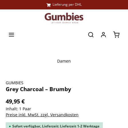
Lieferung per DHL
alt springen
Waren
Damen
Bildergalerie überspringen
GUMBIES
Grey Charcoal – Brumby
49,95 €
Inhalt:
1 Paar
Preise inkl. MwSt. zzgl. Versandkosten
Sofort verfügbar, Lieferzeit: Lieferzeit 1-2 Werktage