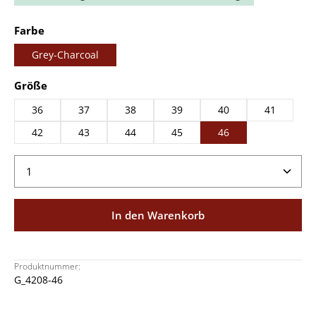
auswählen
Farbe
Grey-Charcoal
auswählen
Größe
36
37
38
39
40
41
42
43
44
45
46
Produkt Anzahl: Gib den gewünschten Wert ein ode
In den Warenkorb
Produktnummer:
G_4208-46